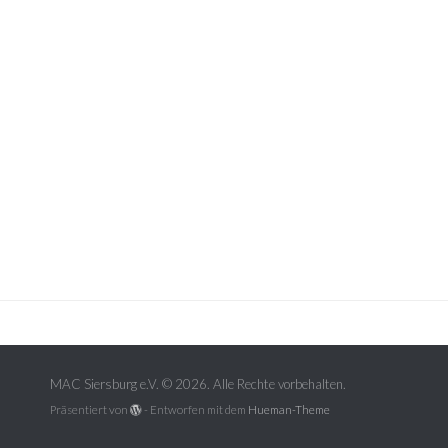
MAC Siersburg e.V. © 2026. Alle Rechte vorbehalten.
Präsentiert von
- Entworfen mit dem
Hueman-Theme