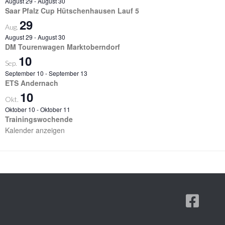
August 29
-
August 30
Saar Pfalz Cup Hütschenhausen Lauf 5
29
Aug.
August 29
-
August 30
DM Tourenwagen Marktoberndorf
10
Sep.
September 10
-
September 13
ETS Andernach
10
Okt.
Oktober 10
-
Oktober 11
Trainingswochende
Kalender anzeigen